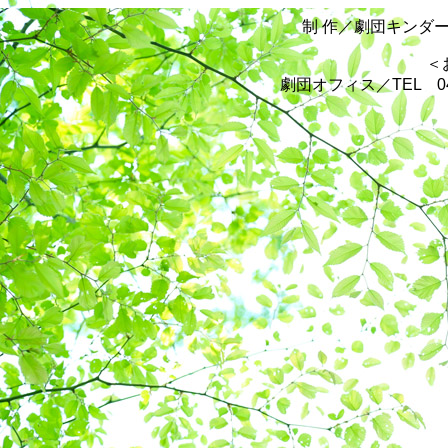
制 作／劇団キンダー
＜
劇団オフィス／TEL 048-2