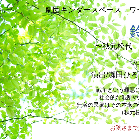
劇団キンダースペース ワー
〜秋元松代
作
演出/瀬田ひ
戦争という罪悪
社会的な混乱や
無名の民衆はその本来の
（秋元
お陰さまで