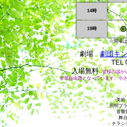
14時
◎
19時
☆開場は
劇場
劇団キ
TEL 
入場無料
皆様の温か
全席自由席となっています。小
美術
照明プ
音響
舞
チラシ