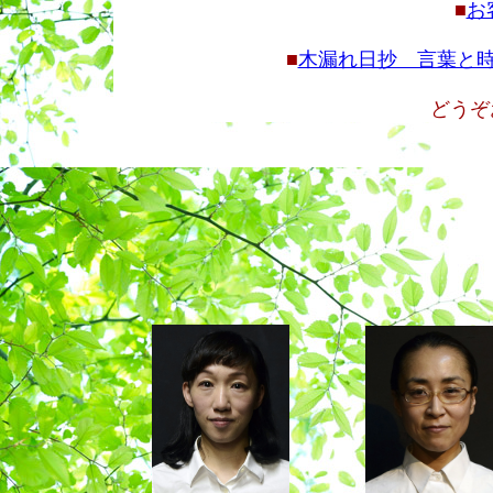
■
お
■
木漏れ日抄 言葉と
どうぞ