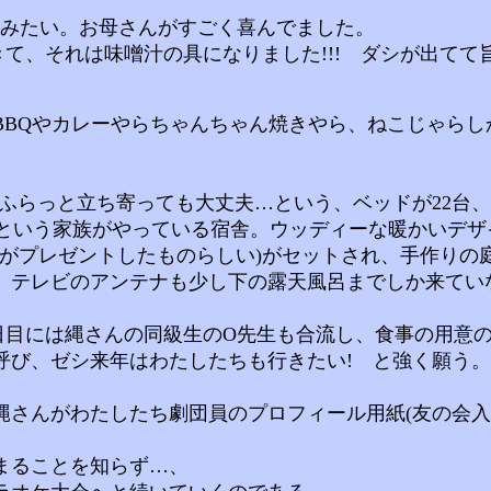
たみたい。お母さんがすごく喜んでました。
、それは味噌汁の具になりました!!! ダシが出てて旨か
BQやカレーやらちゃんちゃん焼きやら、ねこじゃらし
ふらっと立ち寄っても大丈夫…という、ベッドが22台
太という家族がやっている宿舎。ウッディーな暖かいデザ
んがプレゼントしたものらしい)がセットされ、手作りの
。テレビのアンテナも少し下の露天風呂までしか来てい
目には縄さんの同級生のO先生も合流し、食事の用意の
呼び、ゼシ来年はわたしたちも行きたい! と強く願う。
さんがわたしたち劇団員のプロフィール用紙(友の会入会
まることを知らず…、