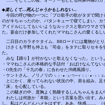
……そしてこの後、オーナーもビビる阿鼻叫喚のカ
◆
楽しくて…死んじゃうかもしれない…
今回の呼び物の一つに「プロ歌手の歌がタダで聞ける
のがキちゃったのか、パタンキューで寝てしまい、カ
アイドルにしてもいいようなルックスと歌のウマさで
た。宴会だけ参加してくれたママねこさんの愛くるしい
二日目のカラオケタイム、BBロードには魔物がとり
けさくも平野も仲上も「司会」をタテに取りセキを切
た。
みな【踊り】が付かないと歌えなくなった。というよ
・ママねこさんの本格的な手話付「おばけなんてない
・O先生の「十九の春」に合わせた沖縄風踊り。
・ケントさん、ノリノリの
＼（・●・)／ワーイ（（・●・））
とにかく、座ってられない状況の中、肩を組み、足を
「床」を心配している。
この騒ぎの中、度胸よく熟睡するしんちゃんをまん中
わたしは何故か「本能」という言葉を思い出す。みんな!!
し、私はどんどんハメをはずす。ああ、快感……。（