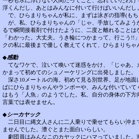
一秒も水に浮けない人間だってこと、忘れていたわけ
浮くんだし、あとはみんなに付いて行けばいいんだしょ
で、ひらまりちゃんが私に、まずは泳ぎの指導(もち
が、私、ひらまりちゃんの「じゃ、手放してみようか
るで瞬間接着剤で付けたように、二度と離れることは
「わかった。大丈夫。うき輪につかまって、行こう!!
クの私に最後まで優しく教えてくれて、ひらまりちゃん
◆
感動
てなワケで、泣いて喚いて迷惑をかけ、「じゃあ、カ
かまって初めてのシュノーケリングに出発しました。
深さ10メートルの海。初めて見る別世界。足が地面
ばにひらまりちゃんやランボーや、みんな付いていて
はもう「人魚」のようでした。私、自分の身体の下方
言葉では表せません。
◆
シーカヤック
二日目に縄文人さんに二人乗りで乗せてもらい沖まで
ませんでした。漕ぐとまた面白いらしい。
劇団員はみんなこのカヤックにハマっていました。海