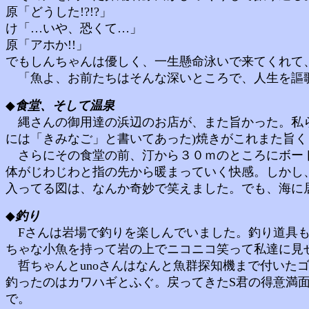
原「どうした!?!?」
け「…いや、恐くて…」
原「アホか!!」
でもしんちゃんは優しく、一生懸命泳いで来てくれて
「魚よ、お前たちはそんな深いところで、人生を謳歌し
◆
食堂、そして温泉
縄さんの御用達の浜辺のお店が、また旨かった。私ら
には「きみなご」と書いてあった)焼きがこれまた旨く
さらにその食堂の前、汀から３０ｍのところにボート
体がじわじわと指の先から暖まっていく快感。しかし
入ってる図は、なんか奇妙で笑えました。でも、海に
◆
釣り
Fさんは岩場で釣りを楽しんでいました。釣り道具も
ちゃな小魚を持って岩の上でニコニコ笑って私達に見
哲ちゃんとunoさんはなんと魚群探知機まで付いたゴ
釣ったのはカワハギとふぐ。戻ってきたS君の得意満面
で。