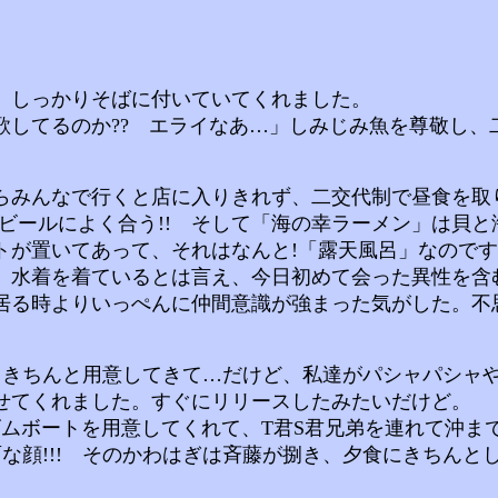
、しっかりそばに付いていてくれました。
てるのか?? エライなあ…」しみじみ魚を尊敬し、二
みんなで行くと店に入りきれず、二交代制で昼食を取り
ビールによく合う!! そして「海の幸ラーメン」は貝
が置いてあって、それはなんと!「露天風呂」なのです
、水着を着ているとは言え、今日初めて会った異性を含
居る時よりいっぺんに仲間意識が強まった気がした。不
きちんと用意してきて…だけど、私達がパシャパシャ
せてくれました。すぐにリリースしたみたいだけど。
ムボートを用意してくれて、T君S君兄弟を連れて沖まで
な顔!!! そのかわはぎは斉藤が捌き、夕食にきちんと