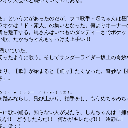
ラオケ大会へと続いていくのである。
」というのがあったのだが、プロ歌手・冴ちゃんは昼間
ラオケは「ド・素人」の集いとなった。何よりオーナー
皆を魅了する。縄さんはいつものダンディーさでポケッ
歌、たかちちゃんもすっげえ上手い!!!
憑いていた。
ったように歌う。そしてサンダーライダー坂上の奇妙
り、【歌】が始まると【踊り】たくなった。奇妙な【振
さ」。
エム（（・●・）／シー ／（・●・）＼エ！。
踏みならし、飛び上がり、拍手をし、もうめちゃめち
に歌い踊る。知らない人が見たら、しんちゃんは「捕
 どうしたんだ!!! 何かがキレたぞ!!!! 冷静に! 
＠。＠；）