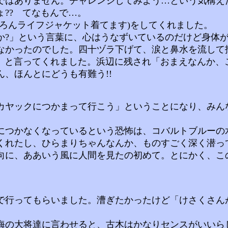
ではありません。チャレンジしてみよう…という気構え
?? てなもんで…。
ろんライフジャケット着てます)をしてくれました。
?」という言葉に、心はうなずいているのだけど身体が
なかったのでした。四十ヅラ下げて、涙と鼻水を流して
」 と言ってくれました。浜辺に残され「おまえなんか、
、ほんとにどうも有難う!!
ヤックにつかまって行こう」ということになり、みん
につかなくなっているという恐怖は、コバルトブルーの
くれたし、ひらまりちゃんなんか、ものすごく深く潜っ
向に、ああいう風に人間を見たの初めて。とにかく、こ
行ってもらいました。漕ぎたかったけど「けさくさん
の大将達に言わせると、古木はかなりセンスがいいら