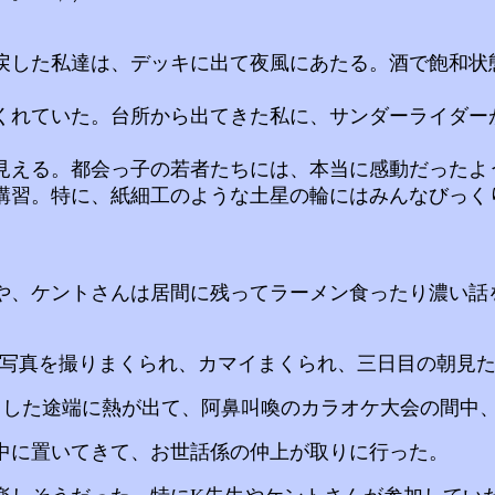
した私達は、デッキに出て夜風にあたる。酒で飽和状
ていた。台所から出てきた私に、サンダーライダーが、
える。都会っ子の若者たちには、本当に感動だったよ
講習。特に、紙細工のような土星の輪にはみんなびっく
や、ケントさんは居間に残ってラーメン食ったり濃い話
写真を撮りまくられ、カマイまくられ、三日目の朝見た
ろした途端に熱が出て、阿鼻叫喚のカラオケ大会の間中
中に置いてきて、お世話係の仲上が取りに行った。