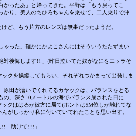
白かったあ」と帰ってきた。平野は「もう戻ってこ
っかり、美人のちひろちゃんを乗せて、二人乗りで沖
たけど、もう片方のレンズは無事だったようだ。
しゃった。確かにかよこさんにはそういうたたずまい
。
対後悔します!!!」(昨日泣いてた奴がなにをエッラそ
ヤックを操縦してもらい、それぞれつかまって出発しま
、原田が漕いでくれてるカヤックは、バランスをとる
の。深さ10メートルの海でバランス崩された日に
ックははるか彼方に居て(ホントは5M位しか離れてな
りちゃんがしっかり私に付いていてれたことを思い出す。
助けて!!!!」