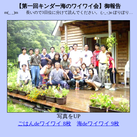
【第一回キンダー海のワイワイ会】御報告
m(_ _)m 長いので3日位に分けて読んでください。 (;-_-;)o ぽりぽり…
写真をUP
ごはんdeワイワイ 8
枚
海deワイワイ 9枚