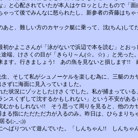
な」と心配されていたが本人はケロッとしたもので「面
ちゃって後でみんなに怒られたし、新参者の斉藤はちゃ
あと、難しい方のカヤック艇に乗って、沈(ちん)して
初かよこさんが「泳がないで浜辺で本を読む」とおっ
途端、けさくの目が「きらり～ん(☆。☆) 」と光った
す。行きましょう! あの魚を見ないと損します!! 絶
生、そして私がシュノーケルを楽しむ為に、三艇のカ
出さずに海面に見入っていました。
た状況にゾッとしたけさくでした。私が捕まっている
ランスくずして沈するかもしれない」という不安があるも
むかもしれない!! そう思って周りを見ると、他のカヤ
ックに捕まる指にただただ力が入るのみ。昨日は、ひらま
-_-;))
りついて遊んでいた。「しんちゃん!! しんちゃん!! 
。