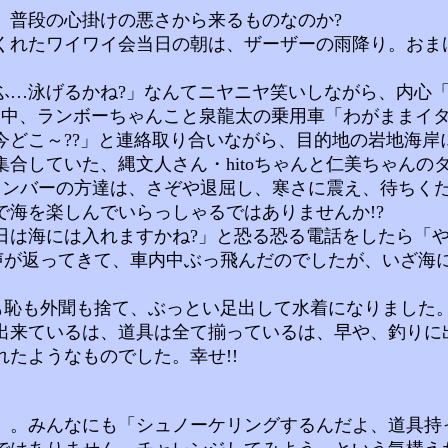
普段の心掛けの悪さから来るものなのか?
れたワイワイ会当日の朝は、ザーザーの雨降り。おま
…泳げるかね?」なんてニヤニヤ笑いしながら、内心「
中、ランボーちゃんこと泉龍太の乗用車「わがままイタリ
どこ～??」と連絡取り合いながら、目的地の岩地海岸に
ていた、縄文人さん・hitoちゃんと仁美ちゃんのダブル
メンバーの方達は、さぞや退屈し、寒さに震え、待ちく
海を楽しんでいらっしゃるではありませんか!?
海には入れますかね?」と恐る恐る電話をしたら「やりま
な声が返ってきて、車内中ぶっ飛んだのでしたが、いざ海
も外聞も捨て、ぶっとい足出して水着になりました。何年ぶ
来ているは、道具は全て揃っているは、早や、釣りに
たようなものでした。幸せ!!
。みんなにも「シュノーケリングするんだよ、道具持