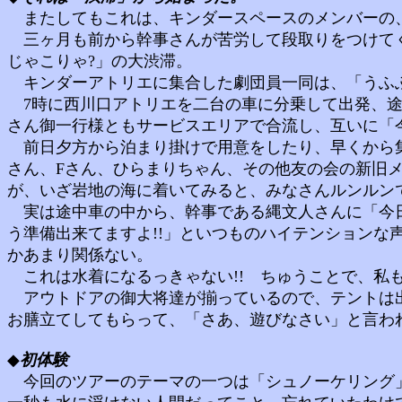
またしてもこれは、キンダースペースのメンバーの、
三ヶ月も前から幹事さんが苦労して段取りをつけてく
じゃこりゃ?」の大渋滞。
キンダーアトリエに集合した劇団員一同は、「うふふ
7時に西川口アトリエを二台の車に分乗して出発、途
さん御一行様ともサービスエリアで合流し、互いに「今
前日夕方から泊まり掛けで用意をしたり、早くから集合し
さん、Fさん、ひらまりちゃん、その他友の会の新旧
が、いざ岩地の海に着いてみると、みなさんルンルンで
実は途中車の中から、幹事である縄文人さんに「今日は
う準備出来てますよ!!」といつものハイテンション
かあまり関係ない。
これは水着になるっきゃない!! ちゅうことで、私も恥
アウトドアの御大将達が揃っているので、テントは出
お膳立てしてもらって、「さあ、遊びなさい」と言われ
◆
初体験
今回のツアーのテーマの一つは「シュノーケリング」