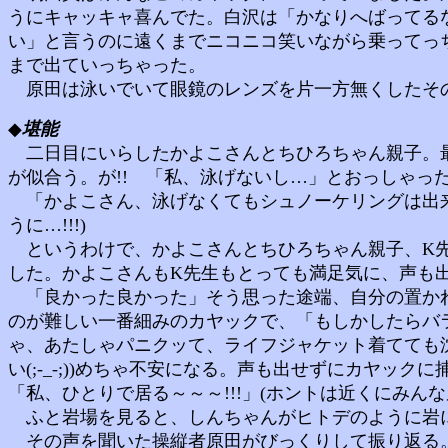
うにキャッキャ喜んでた。白沢は「かなりへばってる
い」と言うのに遠くまでニコニコ笑いながら乗ってっ
まで出ていっちゃった。
原田は泳いでいて眼鏡のレンズを片一方無くしたその
◆
堪能
二日目にいらしたかよこさんとちひろちゃん親子。最
が似合う。が!! 「私、泳げないし…」とおっしゃった
「かよこさん、泳げなくてもシュノーケリングは出来ま
うに…!!!)
というわけで、かよこさんとちひろちゃん親子、K先
した。かよこさんもK先生もとっても満足気に、声も
「良かった良かった」そう思った途端、自分の置かれ
のが難しい一番細みのカヤックで、「もしかしたらバ
ゃ、あたしゃパニクッて、ライフジャケット着てても沈
い(;-_-;))めちゃ不安になる。声も出せずにカヤ
「私、ひとりで居る～～～!!!」(ホントは近くにみんな居る(;
ふと岩場を見ると、しんちゃんがヒトデのように岩にへば
その声を聞いた操縦者原田がびっくりして振り返る