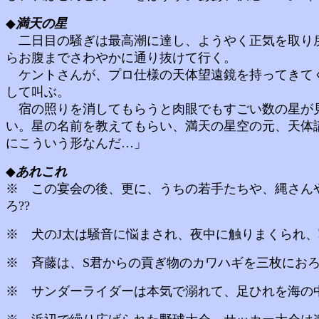
◆
満天の星
二日目の騒ぎは最高潮に達し、ようやく正気を取り戻
らお腹までさわやかに通り抜けて行く。
ケントさんが、プロ仕様の天体望遠鏡を持ってきてくれ
して叫ぶ。
宿の照りを消してもらうと肉眼でもすごい数の星が見
い。星の名前を教えてもらい、満天の星空の元、天体
にこういう形なんだ…」
◆
あれこれ
※ この宴会の後、更に、うちの若手たちや、縄さん
ろ??
※ 犬のJ太は騒音に悩まされ、夜中に触りまくられ、
※ 斉藤は、S君からの貢ぎ物のカワハギを三枚にお
※ サンダーライダーは本気で溺れて、足ひれを海の