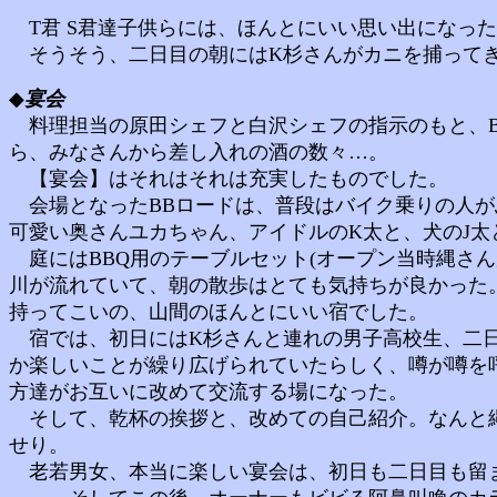
T君 S君達子供らには、ほんとにいい思い出になっ
そうそう、二日目の朝にはK杉さんがカニを捕ってきて
◆
宴会
料理担当の原田シェフと白沢シェフの指示のもと、B
ら、みなさんから差し入れの酒の数々…。
【宴会】はそれはそれは充実したものでした。
会場となったBBロードは、普段はバイク乗りの人が
可愛い奥さんユカちゃん、アイドルのK太と、犬のJ
庭にはBBQ用のテーブルセット(オープン当時縄さ
川が流れていて、朝の散歩はとても気持ちが良かった
持ってこいの、山間のほんとにいい宿でした。
宿では、初日にはK杉さんと連れの男子高校生、二日
か楽しいことが繰り広げられていたらしく、噂が噂を
方達がお互いに改めて交流する場になった。
そして、乾杯の挨拶と、改めての自己紹介。なんと縄
せり。
老若男女、本当に楽しい宴会は、初日も二日目も留