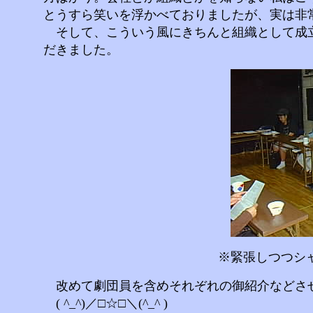
とうすら笑いを浮かべておりましたが、実は非
そして、こういう風にきちんと組織として成立
だきました。
※緊張しつつシ
改めて劇団員を含めそれぞれの御紹介などさ
( ^_^)／□☆□＼(^_^ )