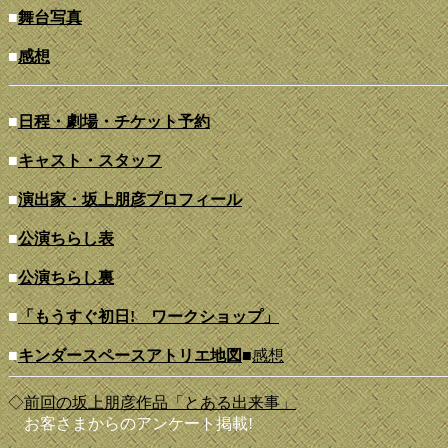
■
舞台写真
■
感想
■
日程・劇場・
チケット
予約
■
キャスト・スタッフ
■
演出家・坂上朋彦プロフィール
■
公演ちらし表
■
公演ちらし裏
■
「もうすぐ初日! ワークショップ」
■
キンダースペースアトリエ地図
■
感想
◇
前回の坂上朋彦作品「とある出来事」
お客さまからのアンケート掲載!